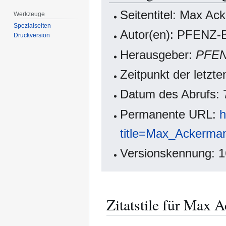
Seitentitel: Max A
Werkzeuge
Spezialseiten
Autor(en): PFENZ-B
Druckversion
Herausgeber:
PFE
Zeitpunkt der letzt
Datum des Abrufs: 
Permanente URL:
h
title=Max_Ackerma
Versionskennung: 
Zitatstile für Max