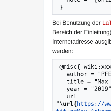
Bei Benutzung der
La
Bereich der Einleitung
Internetadresse ausg
werden:
 @misc{ wiki:xxx,

   author = "PFENZ",

   title = "Max Ackermann --- PFENZ{,} ",

   year = "2019",

   url = 
"
\url{
https://w