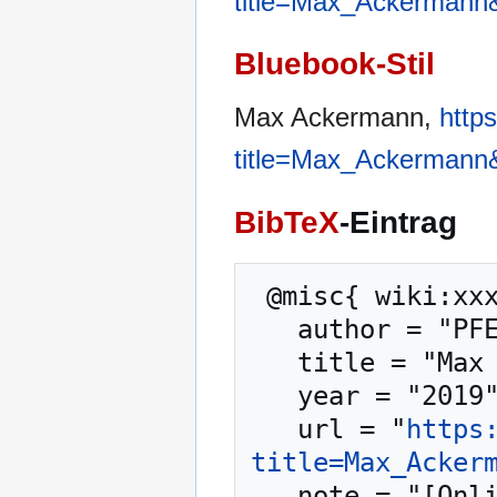
title=Max_Ackermann
Bluebook-Stil
Max Ackermann,
http
title=Max_Ackermann
BibTeX
-Eintrag
 @misc{ wiki:xxx,

   author = "PFENZ",

   title = "Max Ackermann --- PFENZ{,} ",

   year = "2019",

   url = "
https
title=Max_Acker
   note = "[Online; abgerufen am 7. August 2026]"
