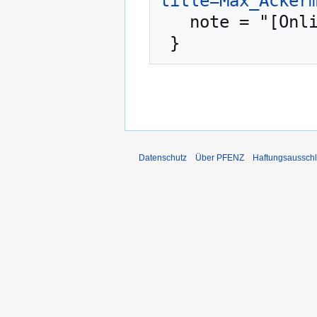
title=Max_Acker
   note = "[Online; abgerufen am 7. August 2026]"

Datenschutz
Über PFENZ
Haftungsaussch