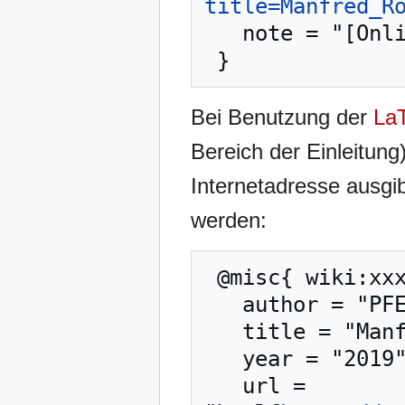
title=Manfred_R
   note = "[Online; abgerufen am 7. August 2026]"

Bei Benutzung der
La
Bereich der Einleitung
Internetadresse ausg
werden:
 @misc{ wiki:xxx,

   author = "PFENZ",

   title = "Manfred Rothschild --- PFENZ{,} ",

   year = "2019",

   url = 