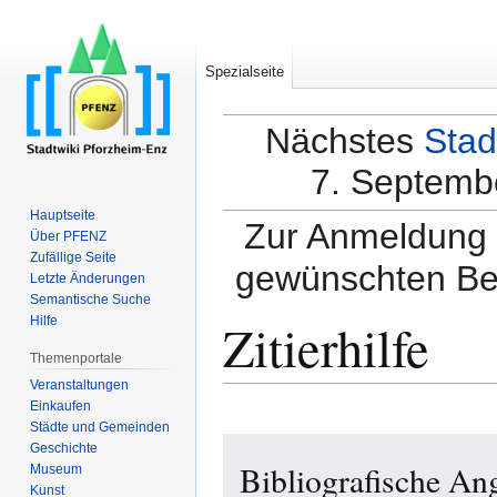
Spezialseite
Nächstes
Stad
7. Septembe
Hauptseite
Zur Anmeldung a
Über PFENZ
Zufällige Seite
gewünschten Be
Letzte Änderungen
Semantische Suche
Zitierhilfe
Hilfe
Themenportale
Veranstaltungen
Einkaufen
Städte und Gemeinden
Zur
Zur
Geschichte
Bibliografische An
Navigation
Suche
Museum
Kunst
springen
springen