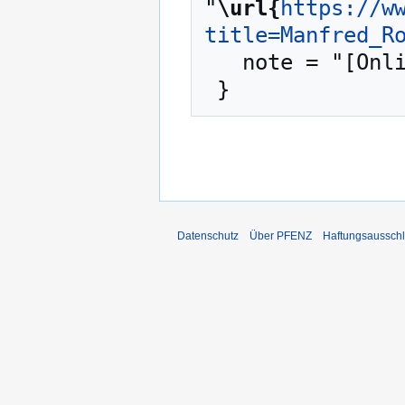
"
\url{
https://w
title=Manfred_R
   note = "[Online; abgerufen am 7. August 2026]"

Datenschutz
Über PFENZ
Haftungsaussch