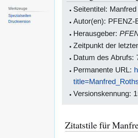
Seitentitel: Manfred
Werkzeuge
Spezialseiten
Autor(en): PFENZ-B
Druckversion
Herausgeber:
PFE
Zeitpunkt der letzt
Datum des Abrufs: 
Permanente URL:
h
title=Manfred_Roth
Versionskennung: 
Zitatstile für Manfr