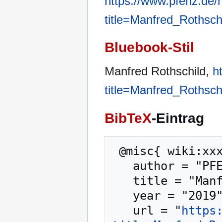
https://www.pfenz.de/
title=Manfred_Rothsc
Bluebook-Stil
Manfred Rothschild,
h
title=Manfred_Rothsc
BibTeX
-Eintrag
 @misc{ wiki:xxx,

   author = "PFENZ",

   title = "Manfred Rothschild --- PFENZ{,} ",

   year = "2019",

   url = "
https