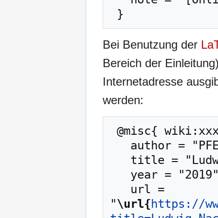
Bei Benutzung der
La
Bereich der Einleitung
Internetadresse ausg
werden:
 @misc{ wiki:xxx,

   author = "PFENZ",

   title = "Ludwig Nachmann --- PFENZ{,} ",

   year = "2019",

   url = 
"
\url{
https://w