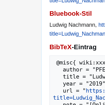
title=Ludwig_Nachma
Bluebook-Stil
Ludwig Nachmann,
ht
title=Ludwig_Nachma
BibTeX
-Eintrag
 @misc{ wiki:xxx,

   author = "PFENZ",

   title = "Ludwig Nachmann --- PFENZ{,} ",

   year = "2019",

   url = "
https
title=Ludwig_Na
   note = "[Online; abgerufen am 7. August 2026]"
