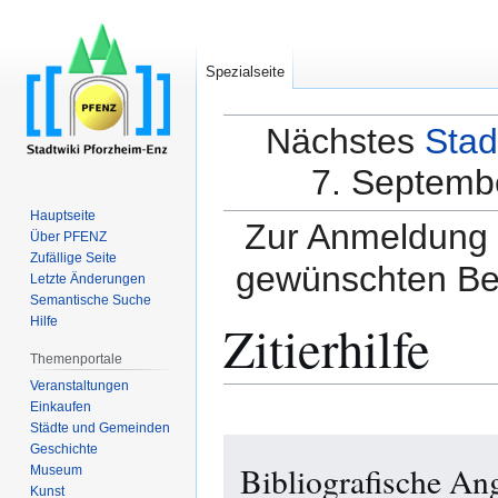
Spezialseite
Nächstes
Stad
7. Septembe
Hauptseite
Zur Anmeldung a
Über PFENZ
Zufällige Seite
gewünschten Be
Letzte Änderungen
Semantische Suche
Zitierhilfe
Hilfe
Themenportale
Veranstaltungen
Einkaufen
Städte und Gemeinden
Zur
Zur
Geschichte
Bibliografische A
Navigation
Suche
Museum
Kunst
springen
springen