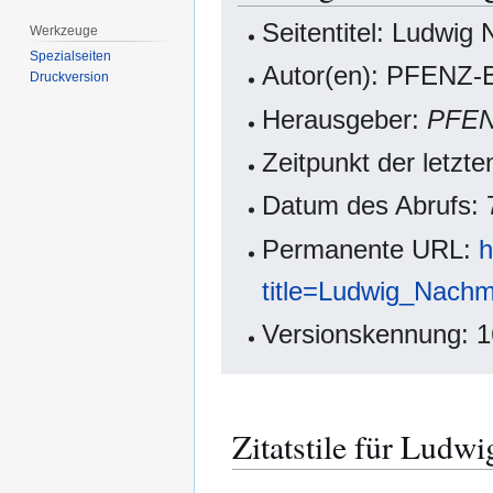
Seitentitel: Ludwi
Werkzeuge
Spezialseiten
Autor(en): PFENZ-B
Druckversion
Herausgeber:
PFE
Zeitpunkt der letzt
Datum des Abrufs: 
Permanente URL:
h
title=Ludwig_Nach
Versionskennung: 
Zitatstile für Lud