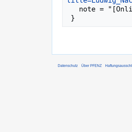
title=Ludwig_Na
   note = "[Online; abgerufen am 7. August 2026]"

Datenschutz
Über PFENZ
Haftungsaussch