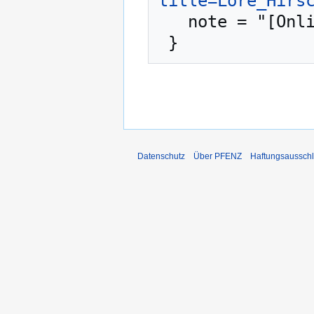
title=Lore_Hirs
   note = "[Online; abgerufen am 8. August 2026]"

Datenschutz
Über PFENZ
Haftungsaussch