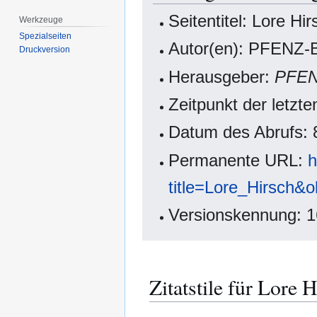
Seitentitel: Lore Hir
Werkzeuge
Spezialseiten
Autor(en): PFENZ-B
Druckversion
Herausgeber:
PFE
Zeitpunkt der letzt
Datum des Abrufs: 
Permanente URL:
h
title=Lore_Hirsch&
Versionskennung: 
Zitatstile für Lore 