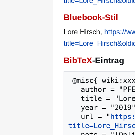
title=Lore_Hirsch&old
Bluebook-Stil
Lore Hirsch,
https://w
title=Lore_Hirsch&old
BibTeX
-Eintrag
 @misc{ wiki:xxx,

   author = "PFENZ",

   title = "Lore Hirsch --- PFENZ{,} ",

   year = "2019",

   url = "
https
title=Lore_Hirs
   note = "[Online; abgerufen am 8. August 2026]"
