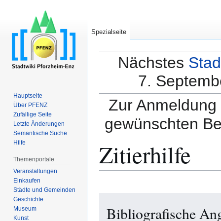
Spezialseite
Nächstes
Stad
7. Septembe
Hauptseite
Zur Anmeldung a
Über PFENZ
Zufällige Seite
gewünschten Be
Letzte Änderungen
Semantische Suche
Zitierhilfe
Hilfe
Themenportale
Veranstaltungen
Einkaufen
Städte und Gemeinden
Zur
Zur
Geschichte
Bibliografische An
Navigation
Suche
Museum
Kunst
springen
springen