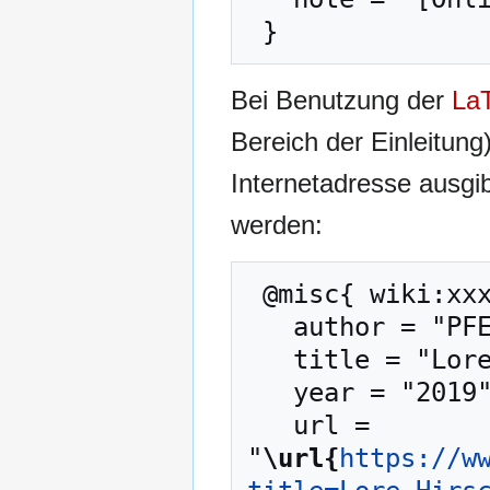
Bei Benutzung der
La
Bereich der Einleitung
Internetadresse ausg
werden:
 @misc{ wiki:xxx,

   author = "PFENZ",

   title = "Lore Hirsch --- PFENZ{,} ",

   year = "2019",

   url = 
"
\url{
https://w