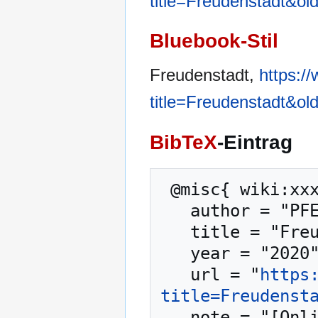
title=Freudenstadt&ol
Bluebook-Stil
Freudenstadt,
https:/
title=Freudenstadt&ol
BibTeX
-Eintrag
 @misc{ wiki:xxx,

   author = "PFENZ",

   title = "Freudenstadt --- PFENZ{,} ",

   year = "2020",

   url = "
https
title=Freudenst
   note = "[Online; abgerufen am 8. August 2026]"
