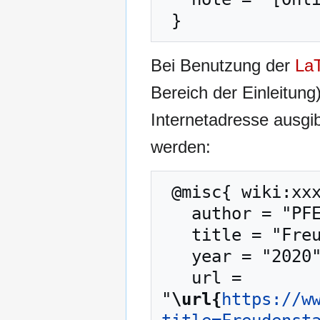
Bei Benutzung der
La
Bereich der Einleitung
Internetadresse ausg
werden:
 @misc{ wiki:xxx,

   author = "PFENZ",

   title = "Freudenstadt --- PFENZ{,} ",

   year = "2020",

   url = 
"
\url{
https://w