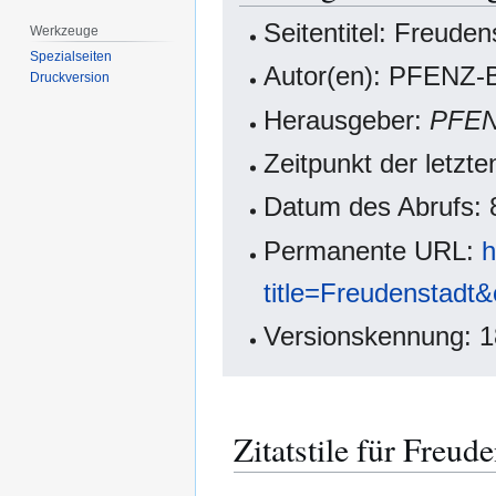
Seitentitel: Freuden
Werkzeuge
Spezialseiten
Autor(en): PFENZ-B
Druckversion
Herausgeber:
PFE
Zeitpunkt der letzt
Datum des Abrufs: 
Permanente URL:
h
title=Freudenstadt
Versionskennung: 
Zitatstile für Freud