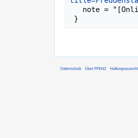
title=Freudenst
   note = "[Online; abgerufen am 8. August 2026]"

Datenschutz
Über PFENZ
Haftungsaussch