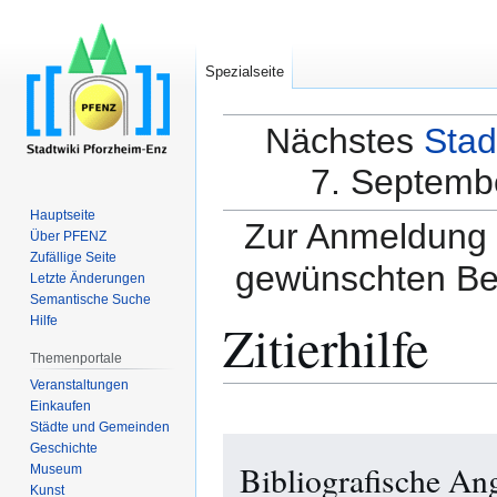
Spezialseite
Nächstes
Stad
7. Septembe
Hauptseite
Zur Anmeldung a
Über PFENZ
Zufällige Seite
gewünschten Be
Letzte Änderungen
Semantische Suche
Zitierhilfe
Hilfe
Themenportale
Veranstaltungen
Einkaufen
Städte und Gemeinden
Zur
Zur
Geschichte
Bibliografische An
Navigation
Suche
Museum
Kunst
springen
springen