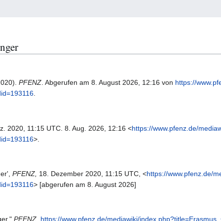
inger
2020).
PFENZ
. Abgerufen am 8. August 2026, 12:16 von
https://www.pf
did=193116
.
ez. 2020, 11:15 UTC. 8. Aug. 2026, 12:16 <
https://www.pfenz.de/mediaw
did=193116
>.
er',
PFENZ,
18. Dezember 2020, 11:15 UTC, <
https://www.pfenz.de/m
did=193116
> [abgerufen am 8. August 2026]
ger,"
PFENZ,
https://www.pfenz.de/mediawiki/index.php?title=Erasm