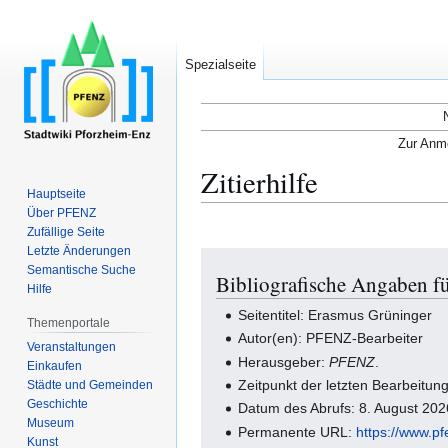
Spezialseite
Zur Anme
Zitierhilfe
Hauptseite
Über PFENZ
Zufällige Seite
Letzte Änderungen
Zur
Zur
Semantische Suche
Bibliografische Angaben f
Navigation
Suche
Hilfe
springen
springen
Seitentitel: Erasmus Grüninger
Themenportale
Autor(en): PFENZ-Bearbeiter
Veranstaltungen
Herausgeber:
PFENZ
.
Einkaufen
Zeitpunkt der letzten Bearbeitu
Städte und Gemeinden
Geschichte
Datum des Abrufs: 8. August 20
Museum
Permanente URL:
https://www.p
Kunst