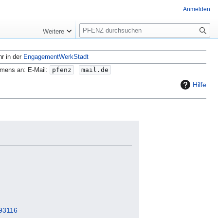
Anmelden
S
Weitere
u
c
hr in der
EngagementWerkStadt
h
e
amens an: E-Mail:
pfenz
mail.de
Hilfe
193116