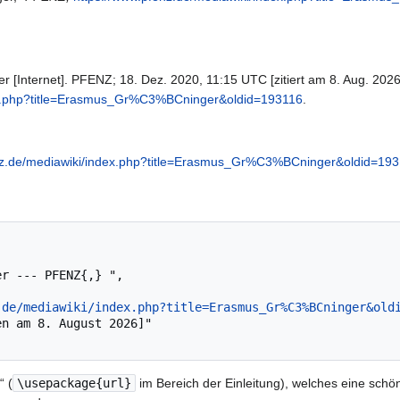
[Internet]. PFENZ; 18. Dez. 2020, 11:15 UTC [zitiert am 8. Aug. 2026]
dex.php?title=Erasmus_Gr%C3%BCninger&oldid=193116
.
nz.de/mediawiki/index.php?title=Erasmus_Gr%C3%BCninger&oldid=19
.de/mediawiki/index.php?title=Erasmus_Gr%C3%BCninger&old
“ (
\usepackage{url}
im Bereich der Einleitung), welches eine schön