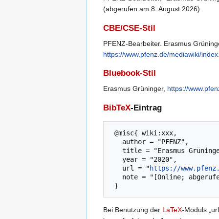
(abgerufen am 8. August 2026).
CBE/CSE-Stil
PFENZ-Bearbeiter. Erasmus Grüninger 
https://www.pfenz.de/mediawiki/in
Bluebook-Stil
Erasmus Grüninger,
https://www.pfe
BibTeX
-Eintrag
 @misc{ wiki:xxx,

   author = "PFENZ",

   title = "Erasmus Grüninger --- PFENZ{,} ",

   year = "2020",

   url = "
https://www.pfenz
   note = "[Online; abgerufen am 8. August 2026]"

Bei Benutzung der
LaTeX
-Moduls „url