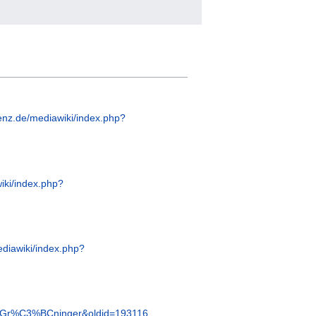
enz.de/mediawiki/index.php?
iki/index.php?
ediawiki/index.php?
us_Gr%C3%BCninger&oldid=193116