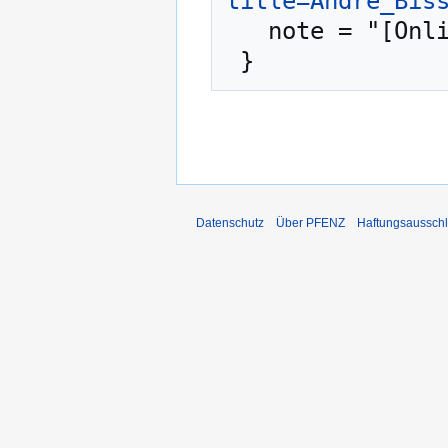
title=Andre_Bis
   note = "[Online; abgerufen am 7. August 2026]"

Datenschutz
Über PFENZ
Haftungsaussch