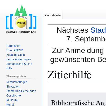
Spezialseite
Nächstes
Stad
7. Septembe
Hauptseite
Zur Anmeldung a
Über PFENZ
Zufällige Seite
gewünschten Be
Letzte Änderungen
Semantische Suche
Zitierhilfe
Hilfe
Themenportale
Veranstaltungen
Einkaufen
Städte und Gemeinden
Zur
Zur
Geschichte
Bibliografische An
Navigation
Suche
Museum
Kunst
springen
springen