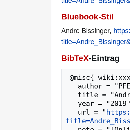
title=Andre_Bissinger
Bluebook-Stil
Andre Bissinger,
https
title=Andre_Bissinger
BibTeX
-Eintrag
 @misc{ wiki:xxx,

   author = "PFENZ",

   title = "Andre Bissinger --- PFENZ{,} ",

   year = "2019",

   url = "
https
title=Andre_Bis
   note = "[Online; abgerufen am 7. August 2026]"
