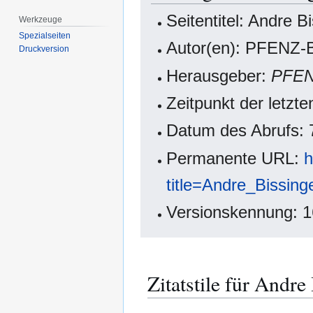
Seitentitel: Andre B
Werkzeuge
Spezialseiten
Autor(en): PFENZ-B
Druckversion
Herausgeber:
PFE
Zeitpunkt der letzt
Datum des Abrufs: 
Permanente URL:
h
title=Andre_Bissin
Versionskennung: 
Zitatstile für Andre