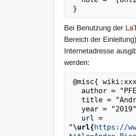
Bei Benutzung der
La
Bereich der Einleitung
Internetadresse ausg
werden:
 @misc{ wiki:xxx,

   author = "PFENZ",

   title = "Andre Bissinger --- PFENZ{,} ",

   year = "2019",

   url = 
"
\url{
https://w