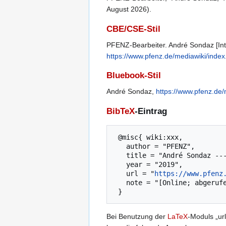
August 2026).
CBE/CSE-Stil
PFENZ-Bearbeiter. André Sondaz [Inte
https://www.pfenz.de/mediawiki/in
Bluebook-Stil
André Sondaz,
https://www.pfenz.d
BibTeX
-Eintrag
 @misc{ wiki:xxx,

   author = "PFENZ",

   title = "André Sondaz --- PFENZ{,} ",

   year = "2019",

   url = "
https://www.pfenz
   note = "[Online; abgerufen am 8. August 2026]"

Bei Benutzung der
LaTeX
-Moduls „url