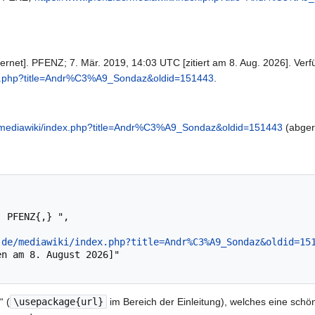
rnet]. PFENZ; 7. Mär. 2019, 14:03 UTC [zitiert am 8. Aug. 2026]. Verf
dex.php?title=Andr%C3%A9_Sondaz&oldid=151443
.
e/mediawiki/index.php?title=Andr%C3%A9_Sondaz&oldid=151443
(abger
.de/mediawiki/index.php?title=Andr%C3%A9_Sondaz&oldid=15
“ (
\usepackage{url}
im Bereich der Einleitung), welches eine schön