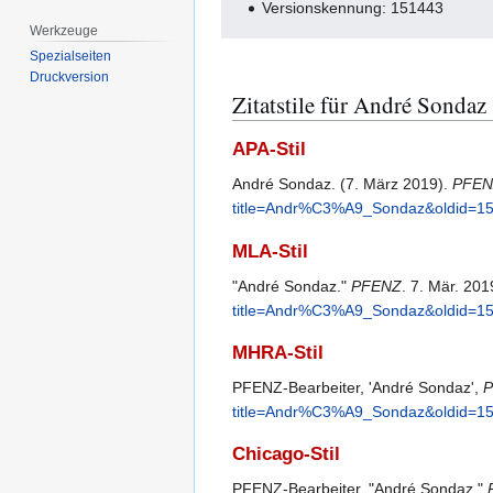
Versionskennung: 151443
Werkzeuge
Spezialseiten
Druckversion
Zitatstile für André Sondaz
APA-Stil
André Sondaz. (7. März 2019).
PFEN
title=Andr%C3%A9_Sondaz&oldid=1
MLA-Stil
"André Sondaz."
PFENZ
. 7. Mär. 20
title=Andr%C3%A9_Sondaz&oldid=1
MHRA-Stil
PFENZ-Bearbeiter, 'André Sondaz',
P
title=Andr%C3%A9_Sondaz&oldid=1
Chicago-Stil
PFENZ-Bearbeiter, "André Sondaz,"