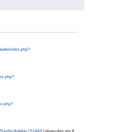
awiki/index.php?
dex.php?
ex.php?
9_Sondaz&oldid=151443
(abgerufen am 8.