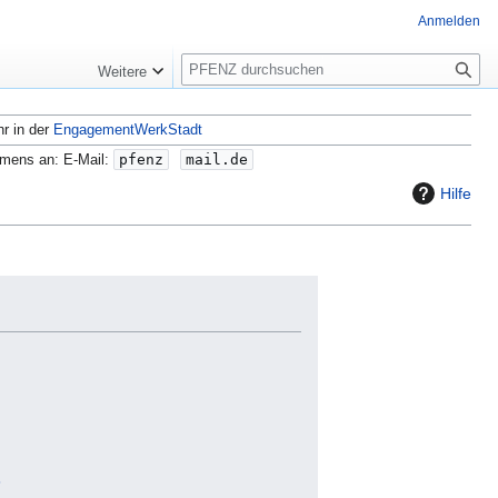
Anmelden
S
Weitere
u
c
hr in der
EngagementWerkStadt
h
e
amens an: E-Mail:
pfenz
mail.de
Hilfe
3