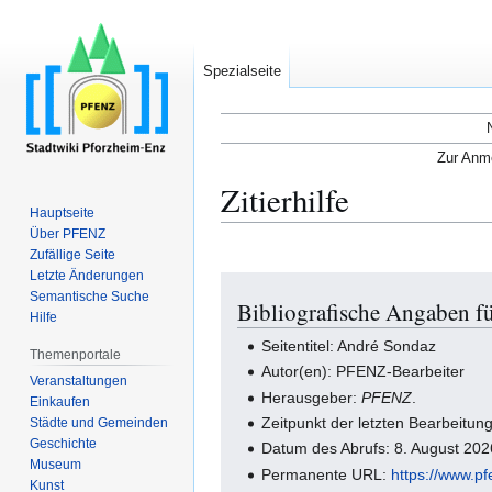
Spezialseite
Zur Anme
Zitierhilfe
Hauptseite
Über PFENZ
Zufällige Seite
Letzte Änderungen
Zur
Zur
Semantische Suche
Bibliografische Angaben f
Navigation
Suche
Hilfe
springen
springen
Seitentitel: André Sondaz
Themenportale
Autor(en): PFENZ-Bearbeiter
Veranstaltungen
Herausgeber:
PFENZ
.
Einkaufen
Zeitpunkt der letzten Bearbeitu
Städte und Gemeinden
Geschichte
Datum des Abrufs: 8. August 20
Museum
Permanente URL:
https://www.p
Kunst