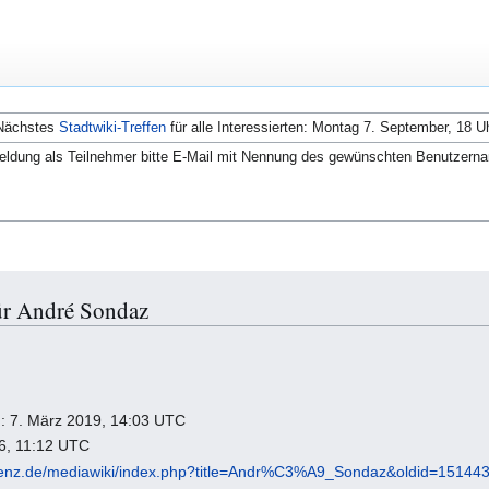
Nächstes
Stadtwiki-Treffen
für alle Interessierten: Montag 7. September, 18 U
ldung als Teilnehmer bitte E-Mail mit Nennung des gewünschten Benutzern
ür André Sondaz
ng: 7. März 2019, 14:03 UTC
26, 11:12 UTC
fenz.de/mediawiki/index.php?title=Andr%C3%A9_Sondaz&oldid=15144