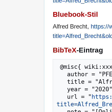
title=Alfred_Brecht&o
Bluebook-Stil
Alfred Brecht,
https:/
title=Alfred_Brecht&o
BibTeX
-Eintrag
 @misc{ wiki:xxx,

   author = "PFENZ",

   title = "Alfred Brecht --- PFENZ{,} ",

   year = "2020",

   url = "
https
title=Alfred_Br
   note = "[Online; abgerufen am 7. August 2026]"
