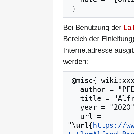
Bei Benutzung der
La
Bereich der Einleitung
Internetadresse ausg
werden:
 @misc{ wiki:xxx,

   author = "PFENZ",

   title = "Alfred Brecht --- PFENZ{,} ",

   year = "2020",

   url = 
"
\url{
https://w