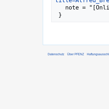
title=Alfred_Br
   note = "[Online; abgerufen am 7. August 2026]"

Datenschutz
Über PFENZ
Haftungsaussch