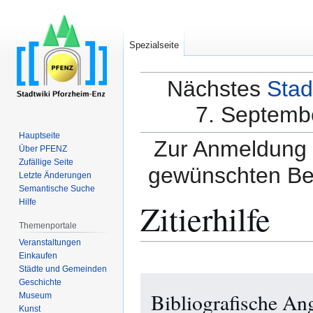
Spezialseite
Nächstes
Stad
7. Septembe
Hauptseite
Zur Anmeldung a
Über PFENZ
Zufällige Seite
gewünschten Be
Letzte Änderungen
Semantische Suche
Zitierhilfe
Hilfe
Themenportale
Veranstaltungen
Einkaufen
Städte und Gemeinden
Zur
Zur
Geschichte
Bibliografische An
Navigation
Suche
Museum
Kunst
springen
springen