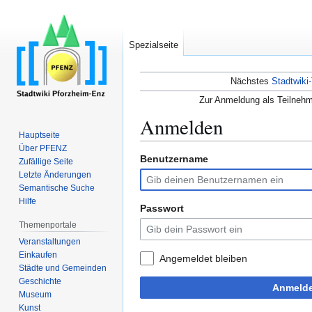
Spezialseite
Nächstes
Stadtwiki-
Zur Anmeldung als Teilnehm
Anmelden
Hauptseite
Über PFENZ
Benutzername
Zur
Zur
Zufällige Seite
Navigation
Suche
Letzte Änderungen
Semantische Suche
springen
springen
Hilfe
Passwort
Themenportale
Veranstaltungen
Einkaufen
Angemeldet bleiben
Städte und Gemeinden
Geschichte
Anmeld
Museum
Kunst