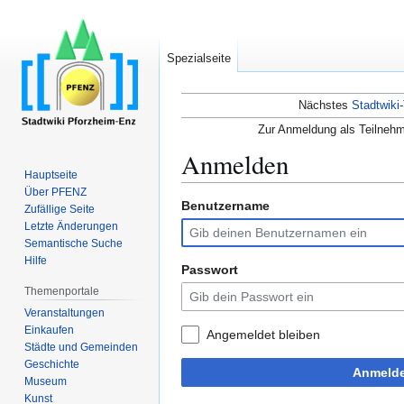
Spezialseite
Nächstes
Stadtwiki-
Zur Anmeldung als Teilnehm
Anmelden
Hauptseite
Über PFENZ
Benutzername
Zur
Zur
Zufällige Seite
Navigation
Suche
Letzte Änderungen
Semantische Suche
springen
springen
Hilfe
Passwort
Themenportale
Veranstaltungen
Einkaufen
Angemeldet bleiben
Städte und Gemeinden
Geschichte
Anmeld
Museum
Kunst