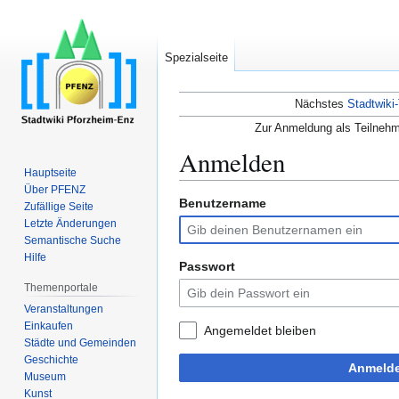
Spezialseite
Nächstes
Stadtwiki-
Zur Anmeldung als Teilnehm
Anmelden
Hauptseite
Über PFENZ
Benutzername
Zur
Zur
Zufällige Seite
Navigation
Suche
Letzte Änderungen
Semantische Suche
springen
springen
Hilfe
Passwort
Themenportale
Veranstaltungen
Einkaufen
Angemeldet bleiben
Städte und Gemeinden
Geschichte
Anmeld
Museum
Kunst