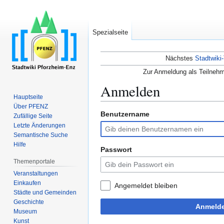
Spezialseite
Nächstes
Stadtwiki-
Zur Anmeldung als Teilnehm
Anmelden
Hauptseite
Über PFENZ
Benutzername
Zur
Zur
Zufällige Seite
Navigation
Suche
Letzte Änderungen
Semantische Suche
springen
springen
Hilfe
Passwort
Themenportale
Veranstaltungen
Einkaufen
Angemeldet bleiben
Städte und Gemeinden
Geschichte
Anmeld
Museum
Kunst