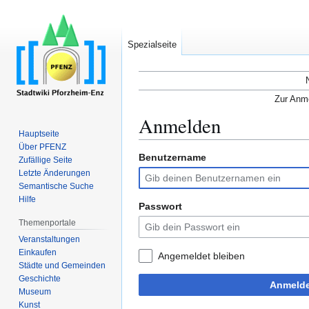
Spezialseite
Zur Anme
Anmelden
Hauptseite
Über PFENZ
Benutzername
Zur
Zur
Zufällige Seite
Navigation
Suche
Letzte Änderungen
Semantische Suche
springen
springen
Hilfe
Passwort
Themenportale
Veranstaltungen
Einkaufen
Angemeldet bleiben
Städte und Gemeinden
Geschichte
Anmeld
Museum
Kunst