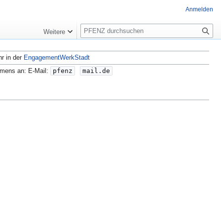
Anmelden
S
Weitere
u
c
hr in der
EngagementWerkStadt
h
e
amens an: E-Mail:
pfenz
mail.de