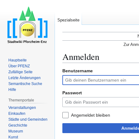
Spezialseite
Zur Anme
Anmelden
Hauptseite
Über PFENZ
Benutzername
Zur
Zur
Zufällige Seite
Navigation
Suche
Letzte Änderungen
Semantische Suche
springen
springen
Hilfe
Passwort
Themenportale
Veranstaltungen
Einkaufen
Angemeldet bleiben
Städte und Gemeinden
Geschichte
Anmeld
Museum
Kunst