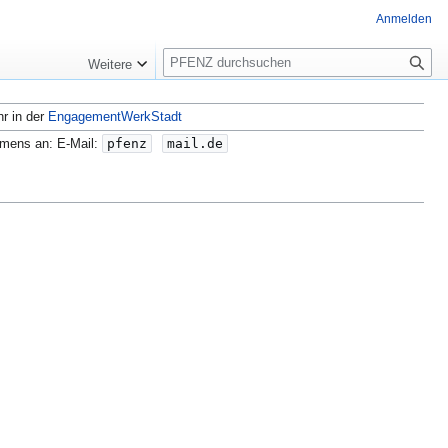
Anmelden
S
Weitere
u
c
hr in der
EngagementWerkStadt
h
e
amens an: E-Mail:
pfenz
mail.de