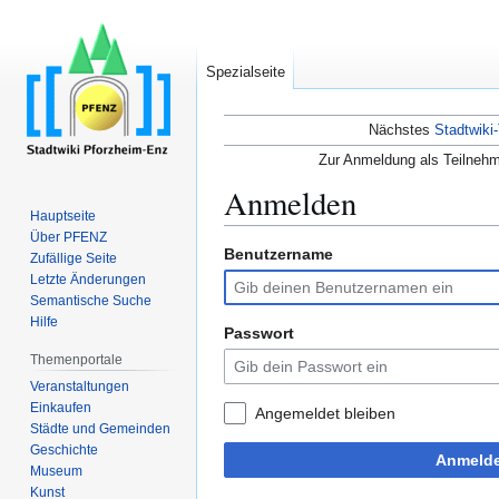
Spezialseite
Nächstes
Stadtwiki-
Zur Anmeldung als Teilnehm
Anmelden
Hauptseite
Über PFENZ
Benutzername
Zur
Zur
Zufällige Seite
Navigation
Suche
Letzte Änderungen
Semantische Suche
springen
springen
Hilfe
Passwort
Themenportale
Veranstaltungen
Einkaufen
Angemeldet bleiben
Städte und Gemeinden
Geschichte
Anmeld
Museum
Kunst