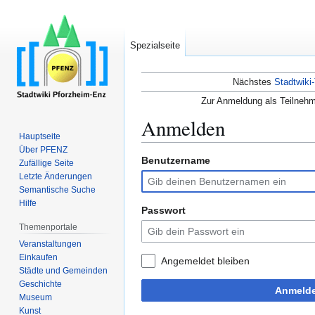
Spezialseite
Nächstes
Stadtwiki-
Zur Anmeldung als Teilnehm
Anmelden
Hauptseite
Über PFENZ
Benutzername
Zur
Zur
Zufällige Seite
Navigation
Suche
Letzte Änderungen
Semantische Suche
springen
springen
Hilfe
Passwort
Themenportale
Veranstaltungen
Einkaufen
Angemeldet bleiben
Städte und Gemeinden
Geschichte
Anmeld
Museum
Kunst