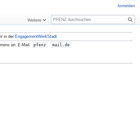
Anmelden
S
Weitere
u
c
hr in der
EngagementWerkStadt
h
e
amens an: E-Mail:
pfenz
mail.de