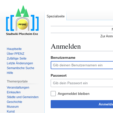
Spezialseite
Zur Anme
Anmelden
Hauptseite
Über PFENZ
Benutzername
Zur
Zur
Zufällige Seite
Navigation
Suche
Letzte Änderungen
Semantische Suche
springen
springen
Hilfe
Passwort
Themenportale
Veranstaltungen
Einkaufen
Angemeldet bleiben
Städte und Gemeinden
Geschichte
Anmeld
Museum
Kunst