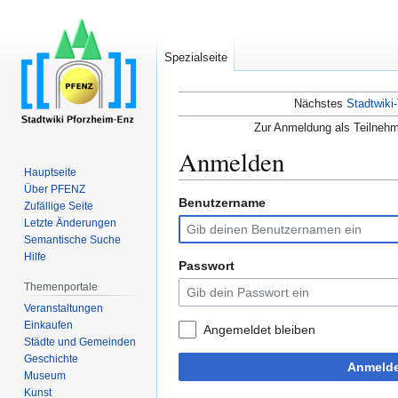
Spezialseite
Nächstes
Stadtwiki-
Zur Anmeldung als Teilnehm
Anmelden
Hauptseite
Über PFENZ
Benutzername
Zur
Zur
Zufällige Seite
Navigation
Suche
Letzte Änderungen
Semantische Suche
springen
springen
Hilfe
Passwort
Themenportale
Veranstaltungen
Einkaufen
Angemeldet bleiben
Städte und Gemeinden
Geschichte
Anmeld
Museum
Kunst