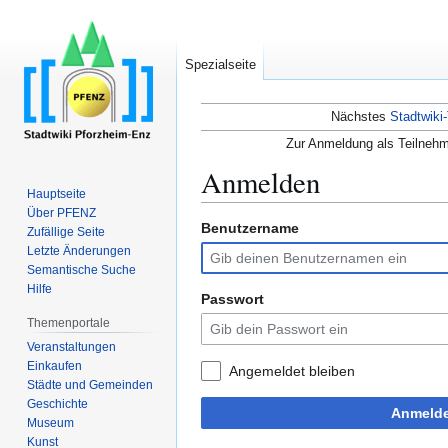
Spezialseite
Nächstes
Stadtwiki-
Zur Anmeldung als Teilnehm
Anmelden
Hauptseite
Über PFENZ
Benutzername
Zur
Zur
Zufällige Seite
Navigation
Suche
Letzte Änderungen
Semantische Suche
springen
springen
Hilfe
Passwort
Themenportale
Veranstaltungen
Einkaufen
Angemeldet bleiben
Städte und Gemeinden
Geschichte
Anmeld
Museum
Kunst