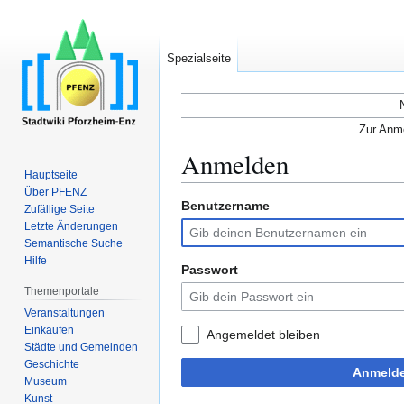
Spezialseite
Zur Anme
Anmelden
Hauptseite
Über PFENZ
Benutzername
Zur
Zur
Zufällige Seite
Navigation
Suche
Letzte Änderungen
Semantische Suche
springen
springen
Hilfe
Passwort
Themenportale
Veranstaltungen
Einkaufen
Angemeldet bleiben
Städte und Gemeinden
Geschichte
Anmeld
Museum
Kunst