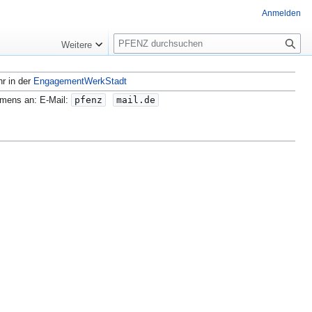
Anmelden
S
Weitere
u
c
hr in der
EngagementWerkStadt
h
e
amens an: E-Mail:
pfenz
mail.de