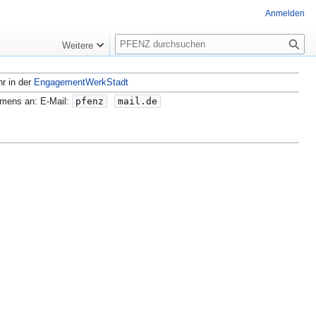
Anmelden
S
Weitere
u
c
hr in der
EngagementWerkStadt
h
e
amens an: E-Mail:
pfenz
mail.de