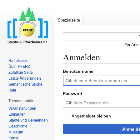
Spezialseite
Zur Anme
Anmelden
Hauptseite
Über PFENZ
Benutzername
Zur
Zur
Zufällige Seite
Navigation
Suche
Letzte Änderungen
Semantische Suche
springen
springen
Hilfe
Passwort
Themenportale
Veranstaltungen
Einkaufen
Angemeldet bleiben
Städte und Gemeinden
Geschichte
Anmeld
Museum
Kunst