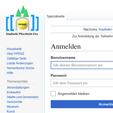
Spezialseite
Nächstes
Stadtwiki-
Zur Anmeldung als Teilnehm
Anmelden
Hauptseite
Über PFENZ
Benutzername
Zur
Zur
Zufällige Seite
Navigation
Suche
Letzte Änderungen
Semantische Suche
springen
springen
Hilfe
Passwort
Themenportale
Veranstaltungen
Einkaufen
Angemeldet bleiben
Städte und Gemeinden
Geschichte
Anmeld
Museum
Kunst