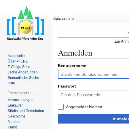
Spezialseite
Zur Anme
Anmelden
Hauptseite
Über PFENZ
Benutzername
Zur
Zur
Zufällige Seite
Navigation
Suche
Letzte Änderungen
Semantische Suche
springen
springen
Hilfe
Passwort
Themenportale
Veranstaltungen
Einkaufen
Angemeldet bleiben
Städte und Gemeinden
Geschichte
Anmeld
Museum
Kunst