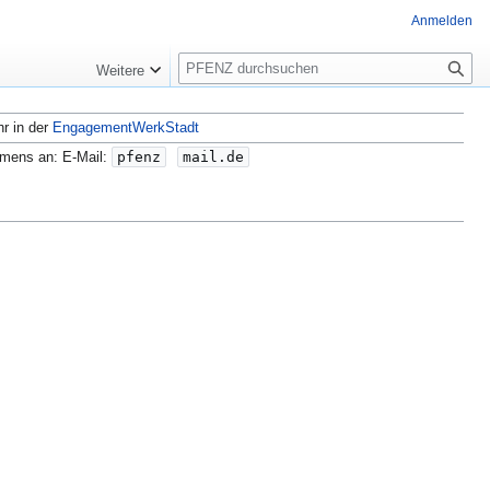
Anmelden
S
Weitere
u
c
hr in der
EngagementWerkStadt
h
e
amens an: E-Mail:
pfenz
mail.de