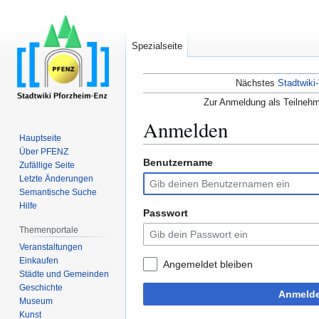
Spezialseite
Nächstes
Stadtwiki-
Zur Anmeldung als Teilnehm
Anmelden
Hauptseite
Über PFENZ
Benutzername
Zur
Zur
Zufällige Seite
Navigation
Suche
Letzte Änderungen
Semantische Suche
springen
springen
Hilfe
Passwort
Themenportale
Veranstaltungen
Einkaufen
Angemeldet bleiben
Städte und Gemeinden
Geschichte
Anmeld
Museum
Kunst