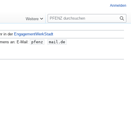
Anmelden
S
Weitere
u
c
hr in der
EngagementWerkStadt
h
e
amens an: E-Mail:
pfenz
mail.de