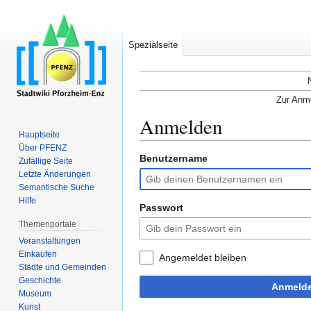
Spezialseite
Zur Anme
Anmelden
Hauptseite
Über PFENZ
Benutzername
Zur
Zur
Zufällige Seite
Navigation
Suche
Letzte Änderungen
Semantische Suche
springen
springen
Hilfe
Passwort
Themenportale
Veranstaltungen
Einkaufen
Angemeldet bleiben
Städte und Gemeinden
Geschichte
Anmeld
Museum
Kunst