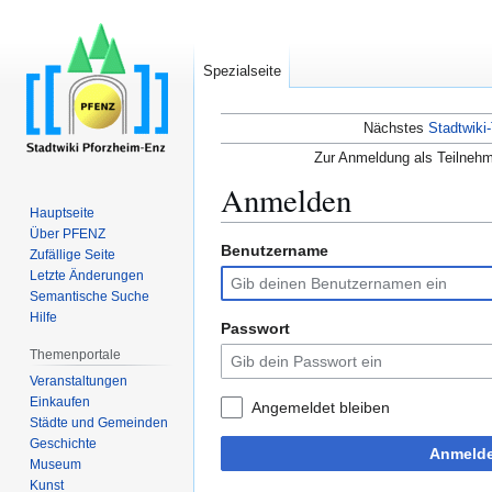
Spezialseite
Nächstes
Stadtwiki-
Zur Anmeldung als Teilnehm
Anmelden
Hauptseite
Über PFENZ
Benutzername
Zur
Zur
Zufällige Seite
Navigation
Suche
Letzte Änderungen
Semantische Suche
springen
springen
Hilfe
Passwort
Themenportale
Veranstaltungen
Einkaufen
Angemeldet bleiben
Städte und Gemeinden
Geschichte
Anmeld
Museum
Kunst