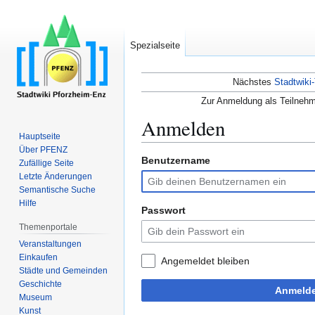
Spezialseite
Nächstes
Stadtwiki-
Zur Anmeldung als Teilnehm
Anmelden
Hauptseite
Über PFENZ
Benutzername
Zur
Zur
Zufällige Seite
Navigation
Suche
Letzte Änderungen
Semantische Suche
springen
springen
Hilfe
Passwort
Themenportale
Veranstaltungen
Einkaufen
Angemeldet bleiben
Städte und Gemeinden
Geschichte
Anmeld
Museum
Kunst