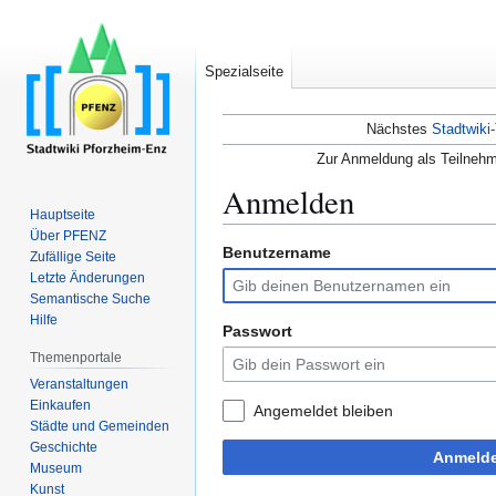
Spezialseite
Nächstes
Stadtwiki-
Zur Anmeldung als Teilnehm
Anmelden
Hauptseite
Über PFENZ
Benutzername
Zur
Zur
Zufällige Seite
Navigation
Suche
Letzte Änderungen
Semantische Suche
springen
springen
Hilfe
Passwort
Themenportale
Veranstaltungen
Einkaufen
Angemeldet bleiben
Städte und Gemeinden
Geschichte
Anmeld
Museum
Kunst