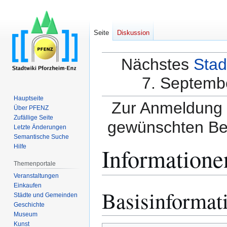
Seite
Diskussion
Nächstes
Stad
7. Septembe
Hauptseite
Zur Anmeldung a
Über PFENZ
Zufällige Seite
gewünschten Be
Letzte Änderungen
Semantische Suche
Informatione
Hilfe
Themenportale
Veranstaltungen
Einkaufen
Basisinformat
Zur
Zur
Städte und Gemeinden
Navigation
Suche
Geschichte
springen
springen
Museum
Kunst