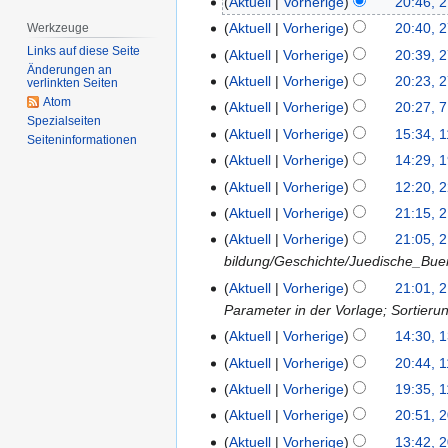
Aktuell
Vorherige
20:46, 
2
u
K
7
Aktuell
Vorherige
20:40, 
Werkzeuge
n
e
.
Links auf diese Seite
Aktuell
Vorherige
20:39, 
i
i
N
Änderungen an
K
Aktuell
Vorherige
20:23, 
verlinkten Seiten
2
n
o
e
K
Atom
Aktuell
Vorherige
20:27, 7
7
0
e
v
i
Spezialseiten
e
K
.
2
B
Aktuell
Vorherige
15:34, 1
1
e
Seiten­­informationen
n
i
e
J
6
K
e
1
m
Aktuell
Vorherige
14:29, 
1
e
n
i
u
e
a
.
b
9
B
Aktuell
Vorherige
12:20, 
2
e
n
l
i
r
N
e
.
e
2
B
Aktuell
Vorherige
21:15, 
2
e
i
n
b
o
r
N
a
.
e
1
B
Aktuell
Vorherige
21:05, 
2
e
e
v
2
o
r
F
a
.
e
bildung/Geschichte/Juedische_Bu
0
B
i
e
0
v
b
e
r
F
a
1
e
t
Aktuell
Vorherige
21:01, 
m
2
e
e
b
b
e
r
9
a
u
Parameter in der Vorlage; Sortierun
b
0
m
i
r
e
b
b
r
n
e
Aktuell
Vorherige
14:30, 1
1
b
t
u
i
r
e
b
g
r
K
3
e
u
Aktuell
Vorherige
20:44, 1
1
a
t
u
i
e
s
2
e
.
r
K
n
1
r
u
Aktuell
Vorherige
19:35, 1
a
t
i
z
0
i
M
2
e
g
.
2
K
n
r
u
Aktuell
Vorherige
20:51, 
2
t
u
1
n
ä
0
i
s
M
0
e
g
2
K
n
0
u
s
Aktuell
Vorherige
13:42, 2
2
8
e