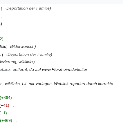
→
Deportation der Familie
1
2
Bild, -Bilderwunsch
→
Deportation der Familie
iederung, wikilinks
eblink
:
entfernt, da auf www.Pforzheim.de/kultur-
m, wikilinks; Lit. mit Vorlagen, Weblink repariert durch korrekte
+364
−41
+1
+469