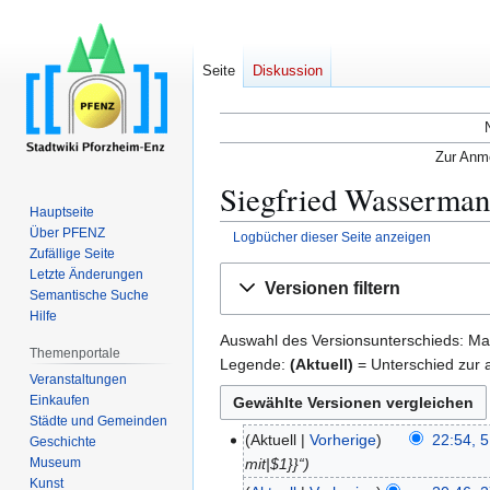
Seite
Diskussion
Zur Anme
Siegfried Wasserman
Hauptseite
Über PFENZ
Logbücher dieser Seite anzeigen
Zufällige Seite
Zur
Zur
Letzte Änderungen
Versionen filtern
Semantische Suche
Navigation
Suche
Hilfe
springen
springen
Auswahl des Versionsunterschieds: Mar
Themenportale
Legende:
(Aktuell)
= Unterschied zur a
Veranstaltungen
Einkaufen
Städte und Gemeinden
Aktuell
Vorherige
22:54, 5
5
Geschichte
mit|$1}}“
Museum
.
Kunst
J