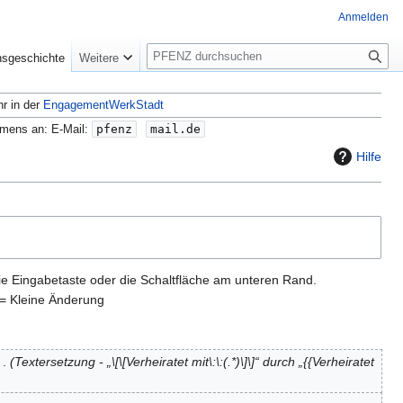
Anmelden
S
nsgeschichte
Weitere
u
c
hr in der
EngagementWerkStadt
h
e
amens an: E-Mail:
pfenz
mail.de
Hilfe
ie Eingabetaste oder die Schaltfläche am unteren Rand.
= Kleine Änderung
Textersetzung - „\[\[Verheiratet mit\:\:(.*)\]\]“ durch „{{Verheiratet