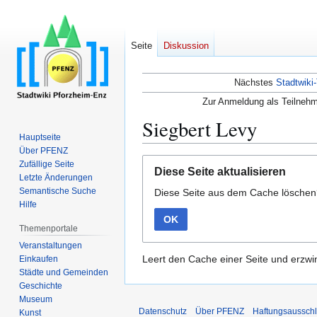
Seite
Diskussion
Nächstes
Stadtwiki-
Zur Anmeldung als Teilnehm
Siegbert Levy
Hauptseite
Über PFENZ
Zur
Zur
Zufällige Seite
Diese Seite aktualisieren
Navigation
Suche
Letzte Änderungen
Semantische Suche
Diese Seite aus dem Cache lösche
springen
springen
Hilfe
OK
Themenportale
Veranstaltungen
Leert den Cache einer Seite und erzwin
Einkaufen
Städte und Gemeinden
Geschichte
Museum
Datenschutz
Über PFENZ
Haftungsaussch
Kunst