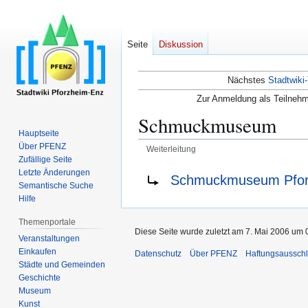
Seite
Diskussion
Nächstes
Stadtwiki-
Zur Anmeldung als Teilnehm
Schmuckmuseum
Hauptseite
Über PFENZ
Weiterleitung
Zufällige Seite
Zur
Zur
Weiterleitung nach:
Letzte Änderungen
Schmuckmuseum Pfor
Semantische Suche
Navigation
Suche
Hilfe
springen
springen
Themenportale
Diese Seite wurde zuletzt am 7. Mai 2006 um 0
Veranstaltungen
Einkaufen
Datenschutz
Über PFENZ
Haftungsaussch
Städte und Gemeinden
Geschichte
Museum
Kunst