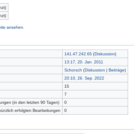
nzt)
nzt)
eite ansehen.
141.47.242.65
(
Diskussion
)
13:17, 20. Jan. 2011
Schorsch
(
Diskussion
|
Beiträge
)
20:10, 26. Sep. 2022
15
n
7
tungen (in den letzten 90 Tagen)
0
kürzlich erfolgten Bearbeitungen
0