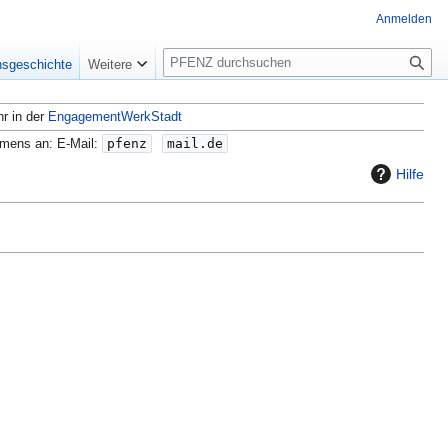
Anmelden
S
nsgeschichte
Weitere
u
c
hr in der
EngagementWerkStadt
h
e
amens an: E-Mail:
pfenz
mail.de
Hilfe