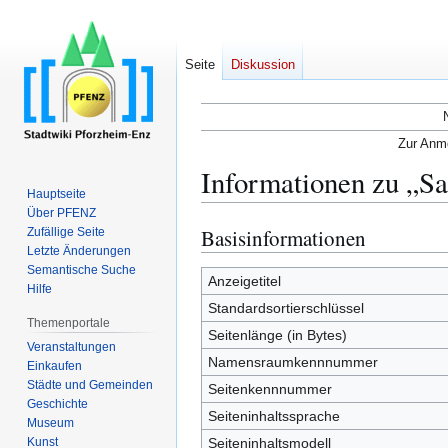
Seite
Diskussion
Zur Anme
Informationen zu „Sa
Hauptseite
Über PFENZ
Basisinformationen
Zufällige Seite
Zur
Zur
Letzte Änderungen
Navigation
Suche
Semantische Suche
springen
springen
Anzeigetitel
Hilfe
Standardsortierschlüssel
Themenportale
Seitenlänge (in Bytes)
Veranstaltungen
Namensraumkennnummer
Einkaufen
Städte und Gemeinden
Seitenkennnummer
Geschichte
Seiteninhaltssprache
Museum
Kunst
Seiteninhaltsmodell