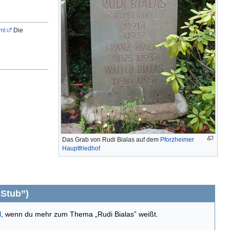
ml
Die
Das Grab von Rudi Bialas auf dem
Pforzheimer
Hauptfriedhof
„Stub”)
l
, wenn du mehr zum Thema „Rudi Bialas” weißt.