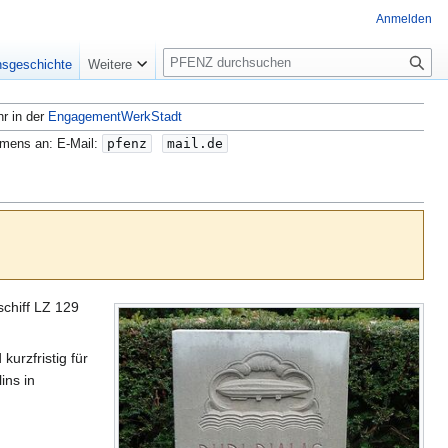
Anmelden
S
nsgeschichte
Weitere
u
c
hr in der
EngagementWerkStadt
h
e
amens an: E-Mail:
pfenz
mail.de
chiff LZ 129
urzfristig für
ins in