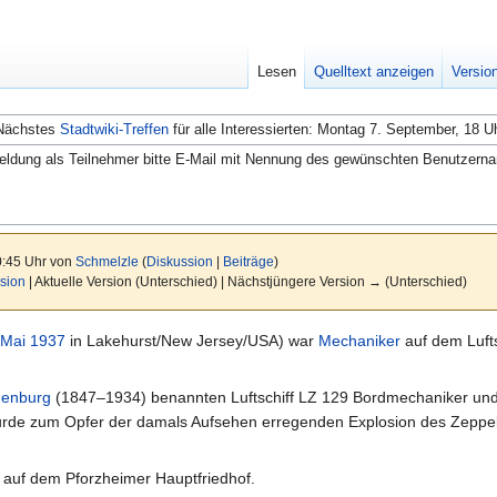
Lesen
Quelltext anzeigen
Versio
Nächstes
Stadtwiki-Treffen
für alle Interessierten: Montag 7. September, 18 U
ldung als Teilnehmer bitte E-Mail mit Nennung des gewünschten Benutzern
0:45 Uhr von
Schmelzle
(
Diskussion
|
Beiträge
)
sion
| Aktuelle Version (Unterschied) | Nächstjüngere Version → (Unterschied)
 Mai
1937
in Lakehurst/New Jersey/USA) war
Mechaniker
auf dem Lufts
denburg
(1847–1934) benannten Luftschiff LZ 129 Bordmechaniker und k
rde zum Opfer der damals Aufsehen erregenden Explosion des Zeppel
 auf dem Pforzheimer Hauptfriedhof.