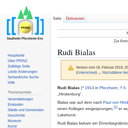
Seite
Diskussion
Zur Anme
Rudi Bialas
Hauptseite
Über PFENZ
Zufällige Seite
Version vom 18. Februar 2019, 2
Letzte Änderungen
(
Unterschied
)
← Nächstältere Ver
Semantische Suche
Hilfe
Zur
Zur
Rudi Bialas
(*
1914
in
Pforzheim
; †
6.
Themenportale
Navigation
Suche
„Hindenburg“.
Veranstaltungen
springen
springen
Bialas war auf dem nach
Paul von Hin
Einkaufen
[
1
]
einen Kollegen eingesprungen,
er wu
Städte und Gemeinden
Lakehurst.
Geschichte
Museum
Rudi Bialas bekam ein Ehrenbegräbnis
Kunst