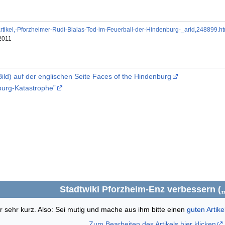
rtikel,-Pforzheimer-Rudi-Bialas-Tod-im-Feuerball-der-Hindenburg-_arid,248899.ht
.2011
ld) auf der englischen Seite Faces of the Hindenburg
urg-Katastrophe”
Stadtwiki Pforzheim-Enz verbessern (
ider sehr kurz. Also: Sei mutig und mache aus ihm bitte einen
guten Artike
Zum Bearbeiten des Artikels hier klicken