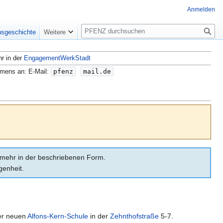
Anmelden
S
nsgeschichte
Weitere
u
c
hr in der
EngagementWerkStadt
h
e
amens an: E-Mail:
pfenz
mail.de
ht mehr in der beschriebenen Form.
genheit.
der neuen
Alfons-Kern-Schule
in der
Zehnthofstraße
5-7.