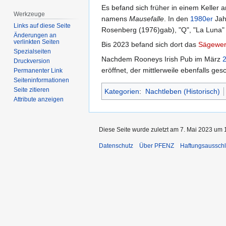
Es befand sich früher in einem Kelle
Werkzeuge
namens
Mausefalle
. In den
1980er
Jah
Links auf diese Seite
Rosenberg (1976)gab), "Q", "La Luna" 
Änderungen an
verlinkten Seiten
Bis 2023 befand sich dort das
Sägewe
Spezialseiten
Nachdem Rooneys Irish Pub im März
Druckversion
eröffnet, der mittlerweile ebenfalls g
Permanenter Link
Seiten­­informationen
Seite zitieren
Kategorien
:
Nachtleben (Historisch)
Attribute anzeigen
Diese Seite wurde zuletzt am 7. Mai 2023 um 1
Datenschutz
Über PFENZ
Haftungsaussch