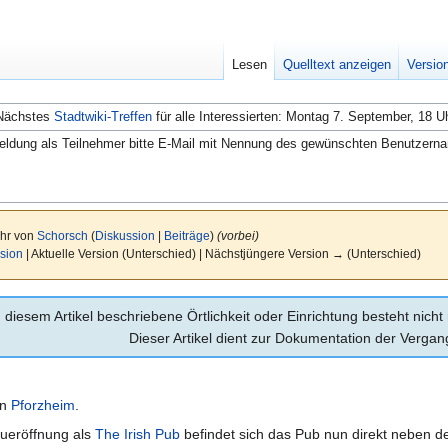
Lesen
Quelltext anzeigen
Versio
Nächstes
Stadtwiki-Treffen
für alle Interessierten: Montag 7. September, 18 U
ldung als Teilnehmer bitte E-Mail mit Nennung des gewünschten Benutzern
Uhr von
Schorsch
(
Diskussion
|
Beiträge
)
(vorbei)
sion
| Aktuelle Version (Unterschied) | Nächstjüngere Version → (Unterschied)
n diesem Artikel beschriebene Örtlichkeit oder Einrichtung besteht nic
Dieser Artikel dient zur Dokumentation der Vergan
in
Pforzheim
.
eröffnung als
The Irish Pub
befindet sich das Pub nun direkt neben 