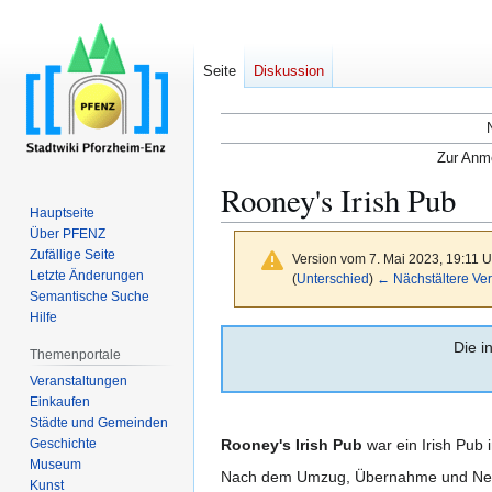
Seite
Diskussion
Zur Anme
Rooney's Irish Pub
Hauptseite
Über PFENZ
Zufällige Seite
Version vom 7. Mai 2023, 19:11 
Letzte Änderungen
(
Unterschied
)
← Nächstältere Ver
Semantische Suche
Hilfe
Zur
Zur
Die i
Themenportale
Navigation
Suche
Veranstaltungen
springen
springen
Einkaufen
Städte und Gemeinden
Geschichte
Rooney's Irish Pub
war ein Irish Pub 
Museum
Nach dem Umzug, Übernahme und Neu
Kunst