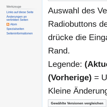
springen
springen
Werkzeuge
Auswahl des Ver
Links auf diese Seite
Änderungen an
verlinkten Seiten
Radiobuttons de
Atom
Spezialseiten
Seiten­­informationen
drücke die Eing
Rand.
Legende:
(Aktue
(Vorherige)
= U
Kleine Änderun