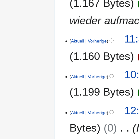
1.167 Bytes
b
e
wieder aufmac
i
t
u
11
n
Aktuell
Vorherige
g
s
1.160 Bytes
z
u
2
10
s
Aktuell
Vorherige
8
a
.
m
1.199 Bytes
O
m
k
e
t
8
12:
n
o
Aktuell
Vorherige
.
f
b
J
a
Bytes
0
e
u
s
r
l
s
2