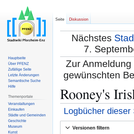
Seite
Diskussion
Nächstes
Stad
7. Septembe
Hauptseite
Zur Anmeldung a
Über PFENZ
Zufällige Seite
gewünschten Be
Letzte Änderungen
Semantische Suche
Rooney's Iri
Hilfe
Themenportale
Veranstaltungen
Logbücher dieser 
Einkaufen
Städte und Gemeinden
Geschichte
Zur
Zur
Museum
Versionen filtern
Navigation
Suche
Kunst