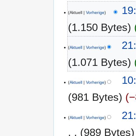
7
19
Aktuell
Vorherige
.
M
1.150 Bytes
a
i
2
1
21
0
Aktuell
Vorherige
3
2
.
1.071 Bytes
3
O
k
t
2
10
o
Aktuell
Vorherige
1
b
.
981 Bytes
−
e
M
r
ä
2
K
r
1
21
0
e
z
Aktuell
Vorherige
6
2
i
2
.
2
989 Bytes
n
0
M
e