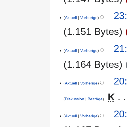
o
s
0
v
u
0
1
23
e
n
Aktuell
Vorherige
7
5
m
g
.
1.151 Bytes
b
N
e
o
r
v
1
21
2
e
Aktuell
Vorherige
.
0
m
N
0
1.164 Bytes
b
o
7
e
v
r
K
e
20
2
e
m
Aktuell
Vorherige
0
i
b
0
K
n
e
Diskussion
Beiträge
7
e
r
B
2
20
e
0
Aktuell
Vorherige
a
0
r
7