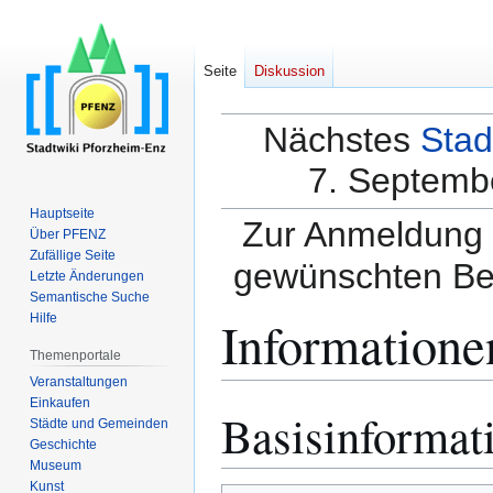
Seite
Diskussion
Nächstes
Stad
7. Septembe
Hauptseite
Zur Anmeldung a
Über PFENZ
Zufällige Seite
gewünschten Be
Letzte Änderungen
Semantische Suche
Informatione
Hilfe
Themenportale
Veranstaltungen
Einkaufen
Basisinformat
Zur
Zur
Städte und Gemeinden
Navigation
Suche
Geschichte
springen
springen
Museum
Kunst