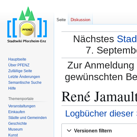
Seite
Diskussion
Nächstes
Stad
7. Septembe
Hauptseite
Zur Anmeldung a
Über PFENZ
Zufällige Seite
gewünschten Be
Letzte Änderungen
Semantische Suche
René Jamault
Hilfe
Themenportale
Veranstaltungen
Logbücher dieser 
Einkaufen
Städte und Gemeinden
Geschichte
Zur
Zur
Museum
Versionen filtern
Navigation
Suche
Kunst