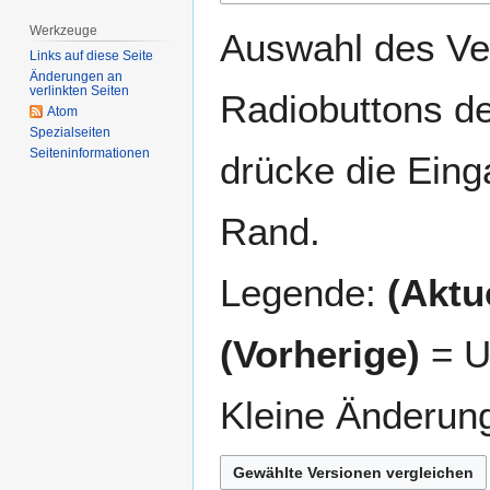
springen
springen
Werkzeuge
Auswahl des Ver
Links auf diese Seite
Änderungen an
verlinkten Seiten
Radiobuttons de
Atom
Spezialseiten
Seiten­­informationen
drücke die Eing
Rand.
Legende:
(Aktue
(Vorherige)
= U
Kleine Änderun