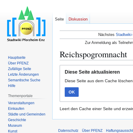
Seite
Diskussion
Nächstes
Stadtwiki-
Zur Anmeldung als Teilnehm
Reichspogromnacht
Hauptseite
Über PFENZ
Zur
Zur
Zufällige Seite
Diese Seite aktualisieren
Navigation
Suche
Letzte Änderungen
Semantische Suche
Diese Seite aus dem Cache lösche
springen
springen
Hilfe
OK
Themenportale
Veranstaltungen
Leert den Cache einer Seite und erzwin
Einkaufen
Städte und Gemeinden
Geschichte
Museum
Datenschutz
Über PFENZ
Haftungsaussch
Kunst