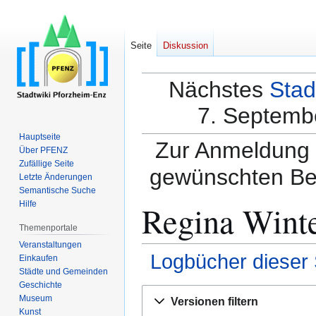
Seite
Diskussion
Nächstes
Stad
7. Septembe
Hauptseite
Zur Anmeldung a
Über PFENZ
Zufällige Seite
gewünschten Be
Letzte Änderungen
Semantische Suche
Regina Winte
Hilfe
Themenportale
Veranstaltungen
Logbücher dieser 
Einkaufen
Städte und Gemeinden
Geschichte
Zur
Zur
Museum
Versionen filtern
Navigation
Suche
Kunst