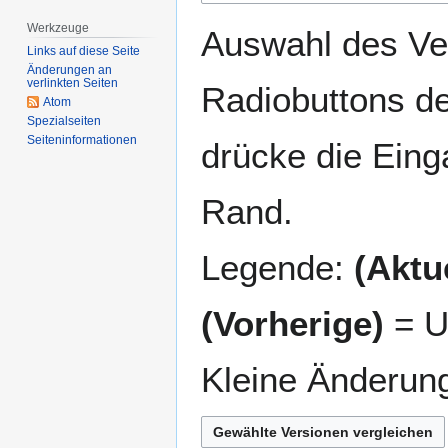
springen
springen
Werkzeuge
Auswahl des Ver
Links auf diese Seite
Änderungen an
verlinkten Seiten
Radiobuttons de
Atom
Spezialseiten
Seiten­­informationen
drücke die Eing
Rand.
Legende:
(Aktue
(Vorherige)
= U
Kleine Änderun