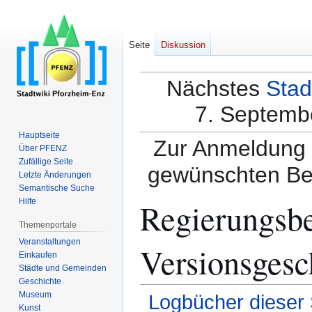
Seite
Diskussion
Nächstes
Stad
7. Septembe
Hauptseite
Zur Anmeldung a
Über PFENZ
Zufällige Seite
gewünschten Be
Letzte Änderungen
Semantische Suche
Regierungsbez
Hilfe
Themenportale
Veranstaltungen
Versionsgesc
Einkaufen
Städte und Gemeinden
Geschichte
Museum
Logbücher dieser 
Kunst