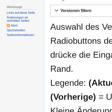
Werkzeuge
Zur
Zur
Versionen filtern
Navigation
Suche
Links auf diese Seite
Änderungen an
springen
springen
verlinkten Seiten
Auswahl des Ver
Atom
Spezialseiten
Seiten­­informationen
Radiobuttons de
drücke die Eing
Rand.
Legende:
(Aktue
(Vorherige)
= U
Kleine Änderun