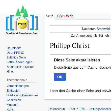
Seite
Diskussion
Nächstes
Stadtwiki-
Zur Anmeldung als Teilnehm
Philipp Christ
Hauptseite
Über PFENZ
Zur
Zur
Zufällige Seite
Diese Seite aktualisieren
Navigation
Suche
Letzte Änderungen
Semantische Suche
Diese Seite aus dem Cache lösche
springen
springen
Hilfe
OK
Themenportale
Veranstaltungen
Leert den Cache einer Seite und erzwin
Einkaufen
Städte und Gemeinden
Geschichte
Museum
Datenschutz
Über PFENZ
Haftungsaussch
Kunst