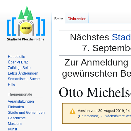
Seite
Diskussion
Nächstes
Stad
7. Septembe
Hauptseite
Zur Anmeldung a
Über PFENZ
Zufällige Seite
gewünschten Be
Letzte Änderungen
Semantische Suche
Otto Michel
Hilfe
Themenportale
Veranstaltungen
Einkaufen
Version vom 30. August 2019, 14
Städte und Gemeinden
(
Unterschied
)
← Nächstältere Ver
Geschichte
Museum
Kunst