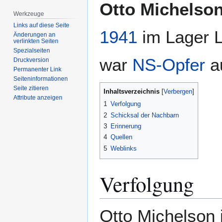
Zur
Zur
Otto Michelso
Navigation
Suche
Werkzeuge
springen
springen
Links auf diese Seite
1941
im Lager L
Änderungen an
verlinkten Seiten
Spezialseiten
war
NS-Opfer
a
Druckversion
Permanenter Link
Seiten­­informationen
Seite zitieren
Inhaltsverzeichnis
Attribute anzeigen
1
Verfolgung
2
Schicksal der Nachbarn
3
Erinnerung
4
Quellen
5
Weblinks
Verfolgung
Otto Michelson 