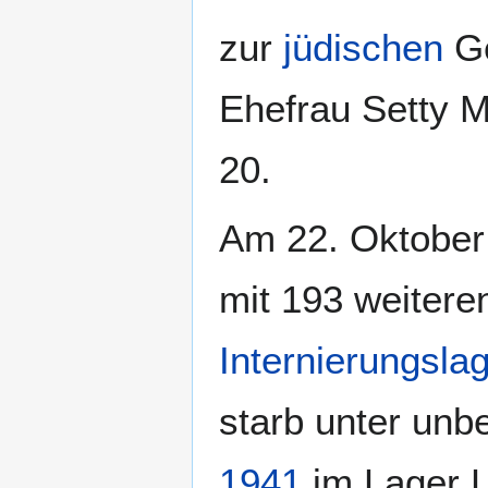
zur
jüdischen
G
Ehefrau Setty M
20.
Am 22. Oktobe
mit 193 weitere
Internierungsla
starb unter un
1941
im Lager L