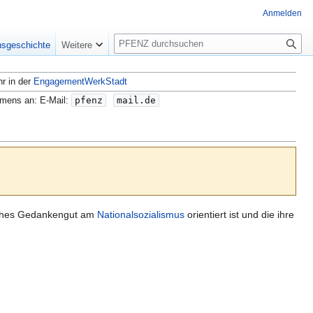
Anmelden
S
nsgeschichte
Weitere
u
c
hr in der
EngagementWerkStadt
h
e
amens an: E-Mail:
pfenz
mail.de
liches Gedankengut am
Nationalsozialismus
orientiert ist und die ihre