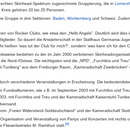
 rechten Skinhead-Spektrum zugerechnete Gruppierung, die in
Lomers
 Kreis gehören 20 bis 25 Personen.
ie Gruppe in drei Sektionen:
Baden
,
Württemberg
und Schweiz. Zudem 
en von Rocker-Clubs, wie etwa den „Hells Angels”. Deutlich wird dies 
tglieder. So dauert die Anwärterschaft in der Stallhaus Germania-Jugend
cht heißen ‘was tut der Club für mich?’, sondern ‘was kann ich für den 
beitsweise bestehen zu der im Jahr 2000 verbotenen Skinheadorganisa
die Nord-/Ostsee. Die wichtigsten sind die „NPD“, „Furchtlos und Tr
uhl-Tuniberg“ aus dem Freiburger Raum, „Kameradschaft Zweibrücken
 durch verschiedene Veranstaltungen in Erscheinung. Die bedeutendste
n Fussballtunieren, wie z.B. im September 2003 mit Furchtlos und Treu
003, mit Furchtlos und Treu und der Kameradschaft Kaiserstuhl-Tunibe
rdversand
 vom „Freien Widerstand-Süddeutschland“ und der Kameradschaft Stuttg
r Organisation und Veranstaltung von Partys und Konzerten mit rechts o
[
4
]
 Fliesenbetriebs M. Ramthun statt.