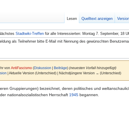
Lesen
Quelltext anzeigen
Versio
Nächstes
Stadtwiki-Treffen
für alle Interessierten: Montag 7. September, 18 U
ldung als Teilnehmer bitte E-Mail mit Nennung des gewünschten Benutzern
Uhr von
AntiFascismo
(
Diskussion
|
Beiträge
)
(neuesten Vorfall hinzugefügt)
sion
| Aktuelle Version (Unterschied) | Nächstjüngere Version → (Unterschied)
ren Gruppierungen) bezeichnet, deren politisches und weltanschau
 der nationalsozialistischen Herrschaft
1945
begannen.