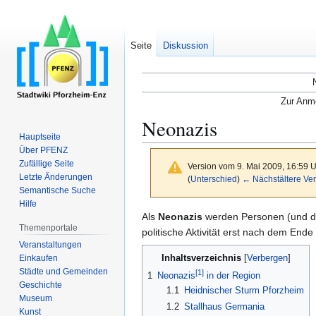
Seite
Diskussion
Zur Anme
Neonazis
Hauptseite
Über PFENZ
Zufällige Seite
Version vom 9. Mai 2009, 16:59 
Letzte Änderungen
(
Unterschied
)
← Nächstältere Ver
Semantische Suche
Hilfe
Zur
Zur
Als
Neonazis
werden Personen (und de
Themenportale
Navigation
Suche
politische Aktivität erst nach dem Ende
Veranstaltungen
springen
springen
Inhaltsverzeichnis
Einkaufen
Städte und Gemeinden
[
1
]
1
Neonazis
in der Region
Geschichte
1.1
Heidnischer Sturm Pforzheim
Museum
1.2
Stallhaus Germania
Kunst