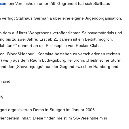
heim
ein Vereinsheim unterhält. Gegründet hat sich Stallhaus
verfügt Stallhaus Germania über eine eigene Jugendorganisation,
in dem auf ihrer Webpräsenz veröffentlichten Selbstverständnis und
 bis zu zwei Jahre. Erst ab 21 Jahren ist ein Beitritt möglich.
Club tun?’“ erinnert an die Philosophie von Rocker-Clubs.
tion „Blood&Honour“. Kontakte bestehen zu verschiedenen rechten
eu“ (F&T) aus dem Raum Ludwigsburg/Heilbronn, „Heidnischer Sturm
“ und den „Snevernjungs“ aus der Gegend zwischen Hamburg und
n sind:
,
rg
art organisierten Demo in Stuttgart im Januar 2006.
rientiertem Inhalt. Diese finden meist im SG-Vereinsheim in