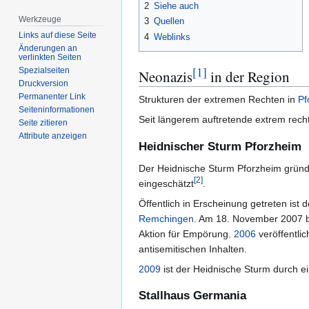
2
Siehe auch
Werkzeuge
3
Quellen
Links auf diese Seite
4
Weblinks
Änderungen an
verlinkten Seiten
[
1
]
Spezialseiten
Neonazis
in der Region
Druckversion
Permanenter Link
Strukturen der extremen Rechten in
Pf
Seiten­­informationen
Seit längerem auftretende extrem rech
Seite zitieren
Attribute anzeigen
Heidnischer Sturm Pforzheim
Der Heidnische Sturm Pforzheim grün
[
2
]
eingeschätzt
.
Öffentlich in Erscheinung getreten is
Remchingen
. Am 18. November 2007 b
Aktion für Empörung.
2006
veröffentli
antisemitischen Inhalten.
2009
ist der Heidnische Sturm durch ei
Stallhaus Germania