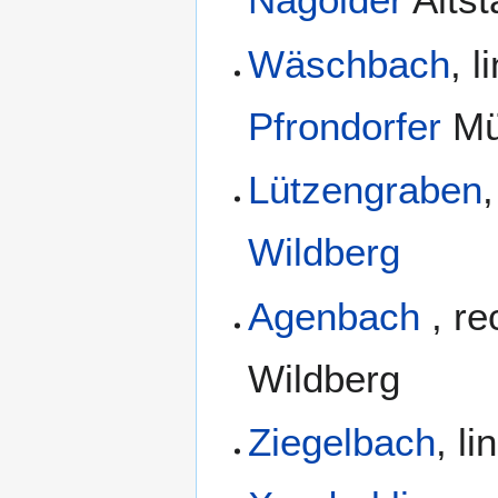
Wäschbach
, 
Pfrondorfer
Mü
Lützengraben
Wildberg
Agenbach
, r
Wildberg
Ziegelbach
, l