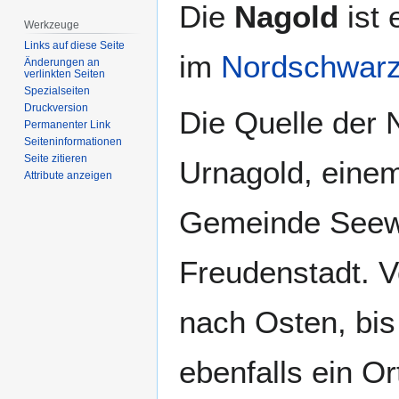
Zur
Zur
Die
Nagold
ist 
Navigation
Suche
Werkzeuge
springen
springen
Links auf diese Seite
im
Nordschwar
Änderungen an
verlinkten Seiten
Spezialseiten
Druckversion
Die Quelle der N
Permanenter Link
Seiten­­informationen
Seite zitieren
Urnagold, einem
Attribute anzeigen
Gemeinde Seewa
Freudenstadt. Vo
nach Osten, bis
ebenfalls ein Or