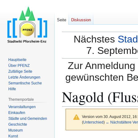
Seite
Diskussion
Nächstes
Stad
7. Septembe
Hauptseite
Zur Anmeldung a
Über PFENZ
Zufällige Seite
gewünschten Be
Letzte Änderungen
Semantische Suche
Nagold (Flus
Hilfe
Themenportale
Veranstaltungen
Einkaufen
Version vom 30. August 2012, 16
Städte und Gemeinden
(
Unterschied
)
← Nächstältere Ver
Geschichte
Museum
Kunst