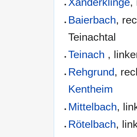
Xanderklinge
,
Baierbach
, re
Teinachtal
Teinach
, link
Rehgrund
, re
Kentheim
Mittelbach
, li
Rötelbach
, li