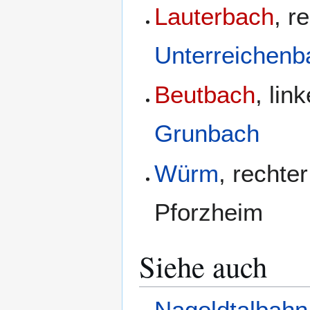
Lauterbach
, r
Unterreichenb
Beutbach
, lin
Grunbach
Würm
, rechte
Pforzheim
Siehe auch
Nagoldtalbahn