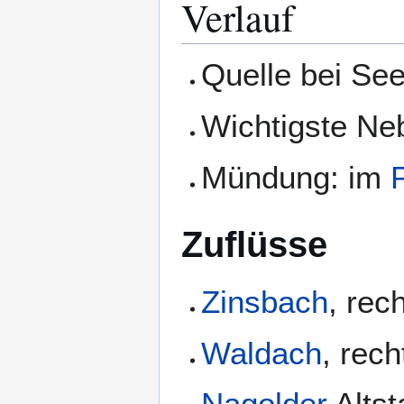
Verlauf
Quelle bei Se
Wichtigste Ne
Mündung: im
Zuflüsse
Zinsbach
, rec
Waldach
, rec
Nagolder
Altst