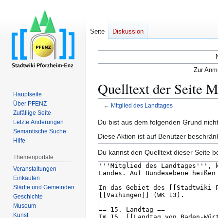
Seite
Diskussion
Zur Anme
Quelltext der Seite M
Hauptseite
Über PFENZ
←
Mitglied des Landtages
Zufällige Seite
Zur
Zur
Du bist aus dem folgenden Grund nicht 
Letzte Änderungen
Semantische Suche
Navigation
Suche
Diese Aktion ist auf Benutzer beschrän
Hilfe
springen
springen
Du kannst den Quelltext dieser Seite b
Themenportale
Veranstaltungen
Einkaufen
Städte und Gemeinden
Geschichte
Museum
Kunst