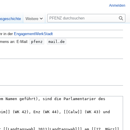
Anmelden
S
nsgeschichte
Weitere
u
c
hr in der
EngagementWerkStadt
h
e
amens an: E-Mail:
pfenz
mail.de