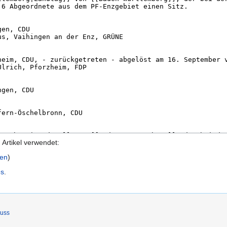
Artikel verwendet:
gen
)
es
.
luss