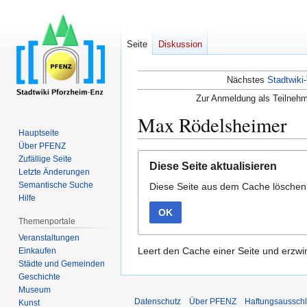
Seite
Diskussion
Nächstes
Stadtwiki-
Zur Anmeldung als Teilnehm
Max Rödelsheimer
Hauptseite
Über PFENZ
Zur
Zur
Zufällige Seite
Diese Seite aktualisieren
Navigation
Suche
Letzte Änderungen
Semantische Suche
Diese Seite aus dem Cache lösche
springen
springen
Hilfe
OK
Themenportale
Veranstaltungen
Leert den Cache einer Seite und erzwin
Einkaufen
Städte und Gemeinden
Geschichte
Museum
Datenschutz
Über PFENZ
Haftungsaussch
Kunst