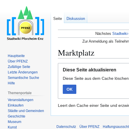
Seite
Diskussion
Nächstes
Stadtwiki-
Zur Anmeldung als Teilnehm
Marktplatz
Hauptseite
Über PFENZ
Zur
Zur
Zufällige Seite
Diese Seite aktualisieren
Navigation
Suche
Letzte Änderungen
Semantische Suche
Diese Seite aus dem Cache lösche
springen
springen
Hilfe
OK
Themenportale
Veranstaltungen
Leert den Cache einer Seite und erzwin
Einkaufen
Städte und Gemeinden
Geschichte
Museum
Datenschutz
Über PFENZ
Haftungsaussch
Kunst