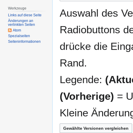
springen
springen
Werkzeuge
Auswahl des Ver
Links auf diese Seite
Änderungen an
verlinkten Seiten
Radiobuttons de
Atom
Spezialseiten
Seiten­­informationen
drücke die Eing
Rand.
Legende:
(Aktue
(Vorherige)
= U
Kleine Änderun