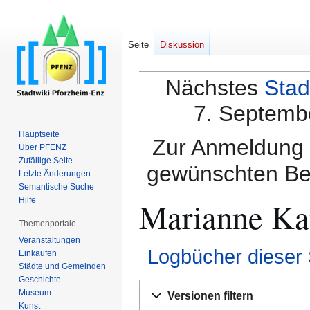
Seite
Diskussion
Nächstes
Stad
7. Septembe
Hauptseite
Zur Anmeldung a
Über PFENZ
Zufällige Seite
gewünschten Be
Letzte Änderungen
Semantische Suche
Marianne Kat
Hilfe
Themenportale
Veranstaltungen
Logbücher dieser 
Einkaufen
Städte und Gemeinden
Geschichte
Zur
Zur
Museum
Versionen filtern
Navigation
Suche
Kunst